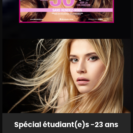
A
la
une
Promotion
permanente
...
Salon
Spécial étudiant(e)s -23 ans
de