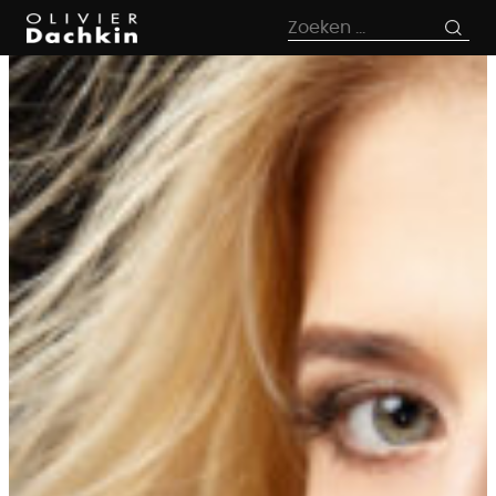
naar
Zoeken
artikel
naar: