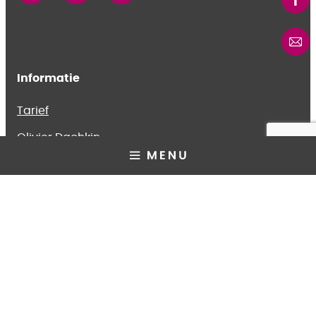
Informatie
Tarief
Olivier Dachkin
Olivier Dachkin Franchise
Jobs
Vertrouwelijkheidsbeleid
Wettelijke vermeldingen
Nieuws